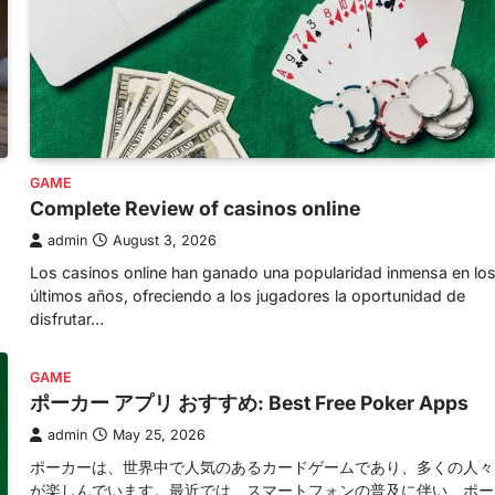
GAME
Complete Review of casinos online
admin
August 3, 2026
Los casinos online han ganado una popularidad inmensa en lo
últimos años, ofreciendo a los jugadores la oportunidad de
disfrutar…
GAME
ポーカー アプリ おすすめ: Best Free Poker Apps
admin
May 25, 2026
ポーカーは、世界中で人気のあるカードゲームであり、多くの人々
が楽しんでいます。最近では、スマートフォンの普及に伴い、ポー