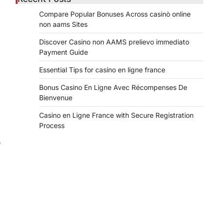
Compare Popular Bonuses Across casinò online
non aams Sites
Discover Casino non AAMS prelievo immediato
Payment Guide
Essential Tips for casino en ligne france
Bonus Casino En Ligne Avec Récompenses De
Bienvenue
Casino en Ligne France with Secure Registration
Process
e