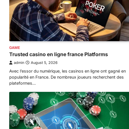
GAME
Trusted casino en ligne france Platforms
admin
August 5, 2026
Avec l’essor du numérique, les casinos en ligne ont gagné en
popularité en France. De nombreux joueurs recherchent des
plateformes…