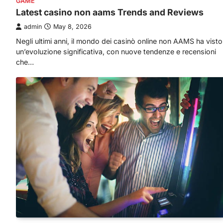
GAME
Latest casino non aams Trends and Reviews
admin
May 8, 2026
Negli ultimi anni, il mondo dei casinò online non AAMS ha visto
un’evoluzione significativa, con nuove tendenze e recensioni
che…