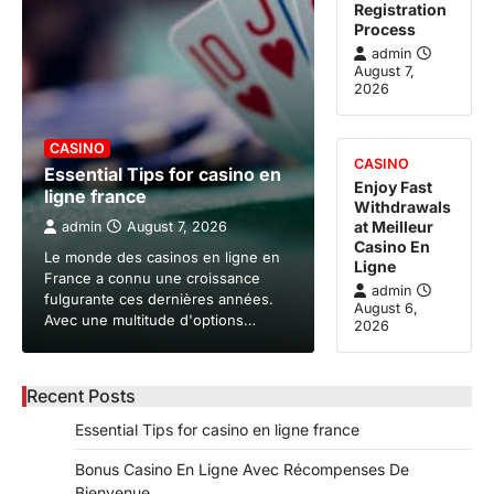
Registration
Process
admin
August 7,
2026
CASINO
CASINO
Essential Tips for casino en
Enjoy Fast
ligne france
Withdrawals
at Meilleur
admin
August 7, 2026
Casino En
Le monde des casinos en ligne en
Ligne
France a connu une croissance
admin
fulgurante ces dernières années.
August 6,
Avec une multitude d'options…
2026
Recent Posts
Essential Tips for casino en ligne france
Bonus Casino En Ligne Avec Récompenses De
Bienvenue