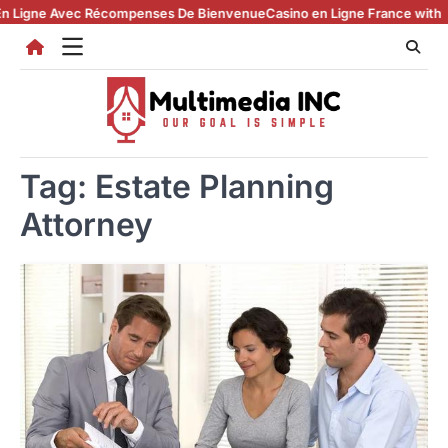
Skip
igne Avec Récompenses De Bienvenue
Casino en Ligne France with Secu
to
content
Tag:
Estate Planning
Attorney