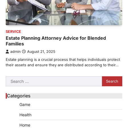
SERVICE
Estate Planning Attorney Advice for Blended
Families
admin
August 21, 2025
Estate planning is a crucial process that helps individuals protect
their assets and ensure they are distributed according to their…
Search
for:
Categories
Game
Health
Home