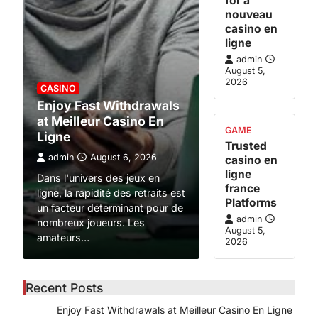
for a
nouveau
casino en
ligne
admin
August 5,
2026
CASINO
Enjoy Fast Withdrawals
at Meilleur Casino En
GAME
Ligne
Trusted
admin
August 6, 2026
casino en
ligne
Dans l'univers des jeux en
france
ligne, la rapidité des retraits est
Platforms
un facteur déterminant pour de
admin
nombreux joueurs. Les
August 5,
amateurs…
2026
Recent Posts
Enjoy Fast Withdrawals at Meilleur Casino En Ligne