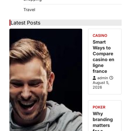
Travel
Latest Posts
CASINO
Smart
Ways to
Compare
casino en
ligne
france
admin
August 5,
2026
POKER
Why
branding
matters