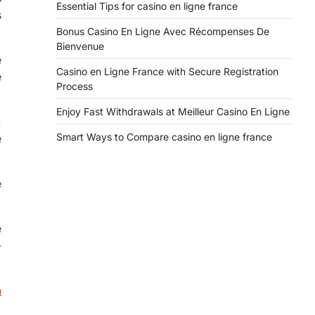
Essential Tips for casino en ligne france
s
Bonus Casino En Ligne Avec Récompenses De
Bienvenue
e
Casino en Ligne France with Secure Registration
e
Process
Enjoy Fast Withdrawals at Meilleur Casino En Ligne
.
Smart Ways to Compare casino en ligne france
e
e
e
-
n