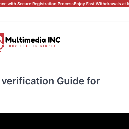
h Secure Registration Process
Enjoy Fast Withdrawals at Meilleur
verification Guide for