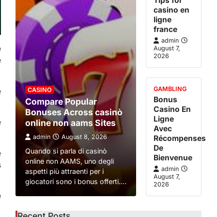
Tips for
casino en
ligne
france
admin
e
August 7,
2026
e
GAMBLING
e
CASINO
Bonus
Compare Popular
Casino En
Bonuses Across casinò
Ligne
e
online non aams Sites
Avec
admin
August 8, 2026
Récompenses
De
Quando si parla di casinò
e
Bienvenue
online non AAMS, uno degli
s
admin
aspetti più attraenti per i
August 7,
giocatori sono i bonus offerti.…
2026
e
Recent Posts