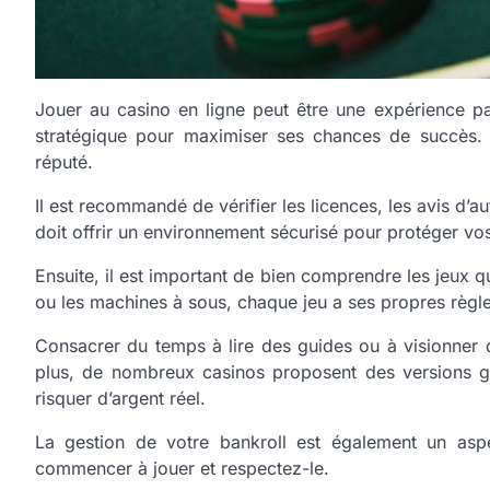
Jouer au casino en ligne peut être une expérience pa
stratégique pour maximiser ses chances de succès. T
réputé.
Il est recommandé de vérifier les licences, les avis d’au
doit offrir un environnement sécurisé pour protéger vos
Ensuite, il est important de bien comprendre les jeux qu
ou les machines à sous, chaque jeu a ses propres règles
Consacrer du temps à lire des guides ou à visionner 
plus, de nombreux casinos proposent des versions gra
risquer d’argent réel.
La gestion de votre bankroll est également un asp
commencer à jouer et respectez-le.