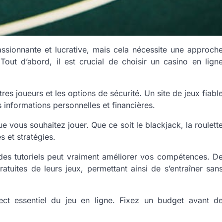
ssionnante et lucrative, mais cela nécessite une approch
out d’abord, il est crucial de choisir un casino en lign
tres joueurs et les options de sécurité. Un site de jeux fiabl
 informations personnelles et financières.
e vous souhaitez jouer. Que ce soit le blackjack, la roulett
 et stratégies.
des tutoriels peut vraiment améliorer vos compétences. D
tuites de leurs jeux, permettant ainsi de s’entraîner san
ect essentiel du jeu en ligne. Fixez un budget avant d