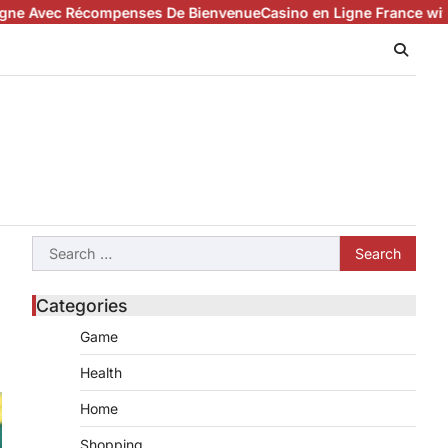
Récompenses De Bienvenue
Casino en Ligne France with Secure Re
Search
for:
Categories
Game
Health
Home
Shopping